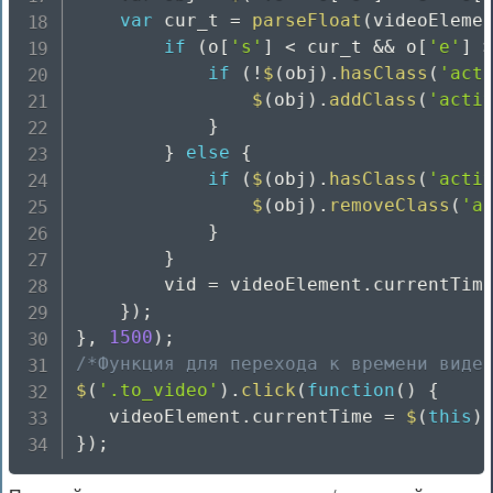
var
 cur_t 
=
parseFloat
(
videoEleme
if
(
o
[
's'
]
<
 cur_t 
&&
 o
[
'e'
]
if
(
!
$
(
obj
)
.
hasClass
(
'act
$
(
obj
)
.
addClass
(
'acti
}
}
else
{
if
(
$
(
obj
)
.
hasClass
(
'acti
$
(
obj
)
.
removeClass
(
'a
}
}
		vid 
=
 videoElement
.
currentTim
}
)
;
}
,
1500
)
;
/*Функция для перехода к времени виде
$
(
'.to_video'
)
.
click
(
function
(
)
{
   videoElement
.
currentTime 
=
$
(
this
)
}
)
;