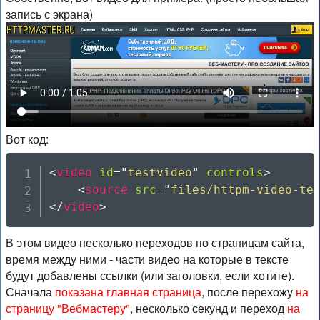
запись с экрана)
Вот код:
<
video
id
=
"
testvideo
"
controls
>
<
source
src
=
"
files/httpm-video-te
</
video
>
В этом видео несколько переходов по страницам сайта,
время между ними - части видео на которые в тексте
будут добавлены ссылки (или заголовки, если хотите).
Сначала
показана главная страница
, после перехожу
на
страницу "Вебмастеру"
, несколько секунд и переход
на