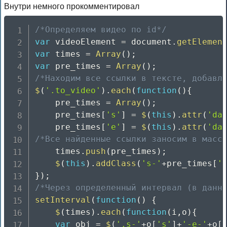
Внутри немного прокомментировал
/*Определяем видео по id*/
var
 videoElement 
=
 document
.
getElemen
var
 times 
=
Array
(
)
;
var
 pre_times 
=
Array
(
)
;
/*Находим все ссылки в тексте, добавл
$
(
'.to_video'
)
.
each
(
function
(
)
{
	pre_times 
=
Array
(
)
;
	pre_times
[
's'
]
=
$
(
this
)
.
attr
(
'da
	pre_times
[
'e'
]
=
$
(
this
)
.
attr
(
'da
/*Все найденные ссылки заносим в масс
	times
.
push
(
pre_times
)
;
$
(
this
)
.
addClass
(
's-'
+
pre_times
[
'
}
)
;
/*Через определенный интервал (в данн
setInterval
(
function
(
)
{
$
(
times
)
.
each
(
function
(
i
,
o
)
{
var
 obj 
=
$
(
'.s-'
+
o
[
's'
]
+
'-e-'
+
o
[