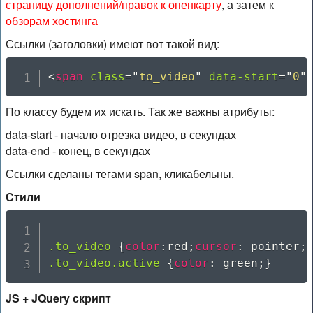
страницу дополнений/правок к опенкарту
, а затем к
обзорам хостинга
Ссылки (заголовки) имеют вот такой вид:
<
span
class
=
"
to_video
"
data-start
=
"
0
"
По классу будем их искать. Так же важны атрибуты:
data-start - начало отрезка видео, в секундах
data-end - конец, в секундах
Ссылки сделаны тегами span, кликабельны.
Стили
.to_video
{
color
:
red
;
cursor
:
 pointer
;
.to_video.active
{
color
:
 green
;
}
JS + JQuery скрипт