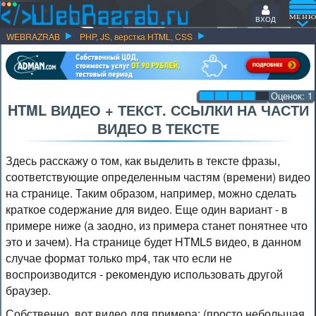
ВХОД
WEBRAZRAB
PHP, JS, верстка HTML, CSS
Оценок:
1
HTML ВИДЕО + ТЕКСТ. ССЫЛКИ НА ЧАСТИ
ВИДЕО В ТЕКСТЕ
Здесь расскажу о том, как выделить в тексте фразы,
соответствующие определенным частям (времени) видео
на странице. Таким образом, например, можно сделать
краткое содержание для видео. Еще один вариант - в
примере ниже (а заодно, из примера станет понятнее что
это и зачем). На странице будет HTML5 видео, в данном
случае формат только mp4, так что если не
воспроизводится - рекомендую использовать другой
браузер.
Собственно, вот видео для примера: (просто небольшая