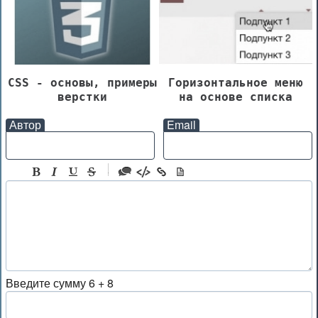
CSS - основы, примеры
Горизонтальное меню
верстки
на основе списка
Автор
Email
-
-
-
-
-
-
-
Введите сумму 6 + 8
-
-