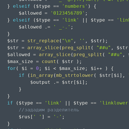
}
elseif
(
$type
==
'numbers'
)
{
$allowed
=
'0123456789'
;
}
elseif
(
$type
==
'link'
||
$type
==
'lin
$allowed
.=
' _-.'
;
}
$str
=
str_replace
(
"\n"
,
''
,
$str
)
;
$str
=
array_slice
(
preg_split
(
"##u"
,
$str
$allowed
=
array_slice
(
preg_split
(
"##u"
,
$max_size
=
count
(
$str
)
;
for
(
$i
=
0
;
$i
<
$max_size
;
$i
++
)
{
if
(
in_array
(
mb_strtolower
(
$str
[
$i
]
,
$output
.=
$str
[
$i
]
;
}
}
if
(
$type
==
'link'
||
$type
==
'linklower
//зададим разделитель
$rus
[
' '
]
=
'-'
;
}