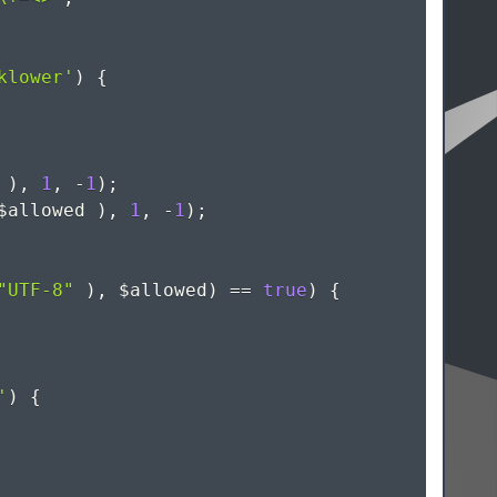
klower'
)
{
)
,
1
,
-
1
)
;
$allowed
)
,
1
,
-
1
)
;
"UTF-8"
)
,
$allowed
)
==
true
)
{
'
)
{