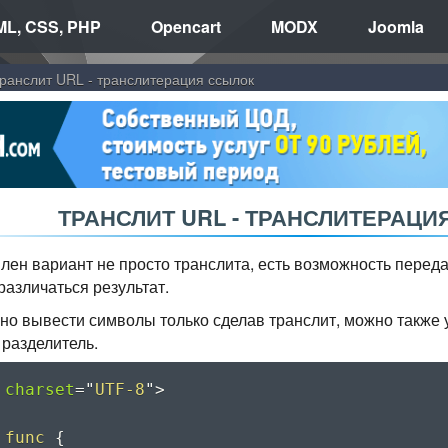
L, CSS, PHP
Opencart
MODX
Joomla
ранслит URL - транслитерация ссылок
ТРАНСЛИТ URL - ТРАНСЛИТЕРАЦИ
лен вариант не просто транслита, есть возможность переда
различаться результат.
но вывести символы только сделав транслит, можно также
 разделитель.
charset
=
"
UTF-8
"
>
func
{