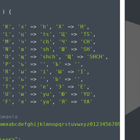
)
{
'K'
,
'х'
=>
'h'
,
'Х'
=>
'H'
,
'L'
,
'ц'
=>
'ts'
,
'Ц'
=>
'TS'
,
'M'
,
'ч'
=>
'ch'
,
'Ч'
=>
'CH'
,
'N'
,
'ш'
=>
'sh'
,
'Ш'
=>
'SH'
,
'O'
,
'щ'
=>
'shch'
,
'Щ'
=>
'SHCH'
,
'P'
,
'ъ'
=>
''
,
'Ъ'
=>
''
,
'R'
,
'ы'
=>
'i'
,
'Ы'
=>
'I'
,
'S'
,
'ь'
=>
''
,
'Ь'
=>
''
,
'T'
,
'э'
=>
'e'
,
'Э'
=>
'E'
,
'U'
,
'ю'
=>
'yu'
,
'Ю'
=>
'YU'
,
'F'
,
'я'
=>
'ya'
,
'Я'
=>
'YA'
рианта
эюяabcdefghijklmnopqrstuvwxyz0123456789"
;
\+=<>"
;