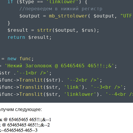
if
(
$type
==
'linklower'
)
{
//переведем в нижний регистр
$output
=
mb_strtolower
(
$output
,
"UTF
}
$result
=
strtr
(
$output
,
$rus
)
;
return
$result
;
=
new
func
;
=
'Некий Заголовок @ 65465465 465!!:;&'
;
$str
.
'--1<br />'
;
$func
->
Translit
(
$str
)
.
'--2<br />'
;
$func
->
Translit
(
$str
,
'link'
)
.
'--3<br />'
;
$func
->
Translit
(
$str
,
'linklower'
)
.
'--4<br /
получим следующее: