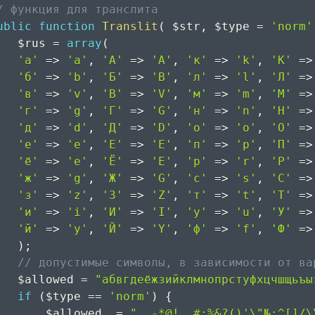
/ функция для транслита
ublic
function
Translit
(
$str
,
$type
=
'norm'
$rus
=
array
(
'а'
=>
'a'
,
'А'
=>
'A'
,
'к'
=>
'k'
,
'К'
=>
'б'
=>
'b'
,
'Б'
=>
'B'
,
'л'
=>
'l'
,
'Л'
=>
'в'
=>
'v'
,
'В'
=>
'V'
,
'м'
=>
'm'
,
'М'
=>
'г'
=>
'g'
,
'Г'
=>
'G'
,
'н'
=>
'n'
,
'Н'
=>
'д'
=>
'd'
,
'Д'
=>
'D'
,
'о'
=>
'o'
,
'О'
=>
'е'
=>
'e'
,
'Е'
=>
'E'
,
'п'
=>
'p'
,
'П'
=>
'ё'
=>
'e'
,
'Ё'
=>
'E'
,
'р'
=>
'r'
,
'Р'
=>
'ж'
=>
'g'
,
'Ж'
=>
'G'
,
'с'
=>
's'
,
'С'
=>
'з'
=>
'z'
,
'З'
=>
'Z'
,
'т'
=>
't'
,
'Т'
=>
'и'
=>
'i'
,
'И'
=>
'I'
,
'у'
=>
'u'
,
'У'
=>
'й'
=>
'y'
,
'Й'
=>
'Y'
,
'ф'
=>
'f'
,
'Ф'
=>
)
;
// допустимые символы, в зависимости от ва
$allowed
=
"абвгдеёжзийклмнопрстуфхцчшщьъы
if
(
$type
==
'norm'
)
{
$allowed
.=
" _-*@!,.#;%&?()'\"№:^[]/\