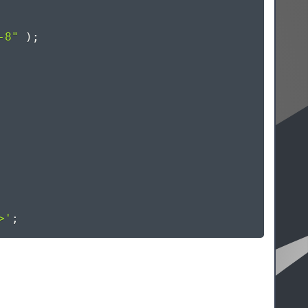
-8"
)
;
>'
;