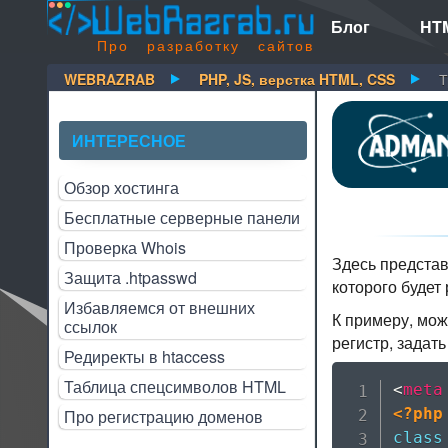
Блог
HTM
Про разработку сайтов
WEBRAZRAB
PHP, JS, верстка HTML, CSS
Т
ИНТЕРЕСНОЕ
Обзор хостинга
Бесплатные серверные панели
Проверка Whois
Здесь представ
Защита .htpasswd
которого будет 
Избавляемся от внешних
К примеру, мож
ссылок
регистр, задать
Редиректы в htaccess
Таблица спецсимволов HTML
<
meta
<?php
Про регистрацию доменов
class