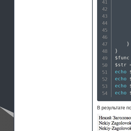
}
}
$func
$str
echo
echo
echo
echo
В результате 