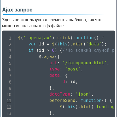
Ajax запрос
Здесь не используются элементы шаблона, так что
можно использовать в js файле
$
(
'.openajax'
)
.
click
(
function
(
)
{
var
 id 
=
$
(
this
)
.
attr
(
'data'
)
;
if
(
id 
>
0
)
{
/*На всякий случай р
		$
.
ajax
(
{
url
:
'/formpopup.html'
,
type
:
'post'
,
data
:
{
id
:
 id
,
}
,
dataType
:
'json'
,
beforeSend
:
function
(
)
{
$
(
this
)
.
html
(
'loading
}
,