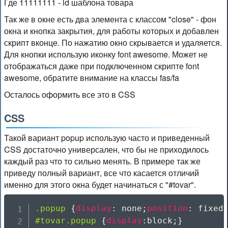
Где 11111111 - id шаблона товара
Так же в окне есть два элемента с классом "close" - фон
окна и кнопка закрытия, для работы которых и добавлен
скрипт вконце. По нажатию окно скрывается и удаляется.
Для кнопки использую иконку font awesome. Может не
отображаться даже при подключенном скрипте font
awesome, обратите внимание на классы fas/fa
Осталось оформить все это в CSS
CSS
Такой вариант popup использую часто и приведенный
CSS достаточно универсален, что бы не приходилось
каждый раз что то сильно менять. В примере так же
приведу полный вариант, все что касается отличий
именно для этого окна будет начинаться с "#tovar".
.popup
{
display
:
 none
;
position
:
 fixed
#tovar.popup
{
display
:
block
;
}