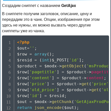
Создадим сниппет с названием
GetAjax
В сниппете получим заголовок, описание, цену и
передадим это в чанк. Опции, изображения при этом
здесь не нужны, их можно вызвать через другие
сниппеты уже из чанка.
<?php
$out
=
''
;
$row
=
array
(
)
;
$resid
=
(
int
)
$_POST
[
'id'
]
;
$product
=
$modx
->
getObject
(
'msProduc
$row
[
'pagetitle'
]
=
$product
->
pagetit
$row
[
'content'
]
=
$product
->
content
;
$row
[
'price'
]
=
$product
->
get
(
'price'
$row
[
'old_price'
]
=
$product
->
get
(
'ol
$row
[
'id'
]
=
$resid
;
$out
=
$modx
->
getChunk
(
'GetAjaxProdPo
return
json_encode
(
$out
)
;