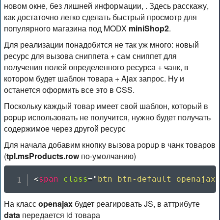
новом окне, без лишней информации, . Здесь расскажу,
как достаточно легко сделать быстрый просмотр для
популярного магазина под MODX
miniShop2
.
Для реализации понадобится не так уж много: новый
ресурс для вызова сниппета + сам сниппет для
получения полей определенного ресурса + чанк, в
котором будет шаблон товара + Ajax запрос. Ну и
останется оформить все это в CSS.
Поскольку каждый товар имеет свой шаблон, который в
popup использовать не получится, нужно будет получать
содержимое через другой ресурс
Для начала добавим кнопку вызова popup в чанк товаров
(
tpl.msProducts.row
по-умолчанию)
<
span
class
=
"
btn btn-default openajax
На класс
openajax
будет реагировать JS, в аттрибуте
data
передается id товара