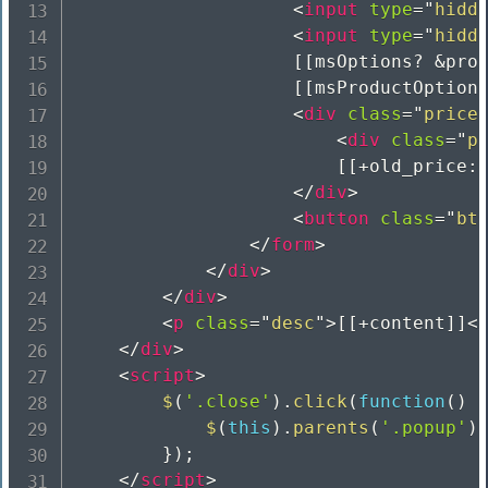
<
input
type
=
"
hidd
<
input
type
=
"
hidd
					[[msOptions? &product=`[[+id]]`]]

					[[msProductOptions? &product=`[[+id]]`]]

<
div
class
=
"
price
<
div
class
=
"
p
						[[+old_pric
</
div
>
<
button
class
=
"
bt
</
form
>
</
div
>
</
div
>
<
p
class
=
"
desc
"
>
[[+content]]
<
</
div
>
<
script
>
$
(
'.close'
)
.
click
(
function
(
)
$
(
this
)
.
parents
(
'.popup'
)
}
)
;
</
script
>