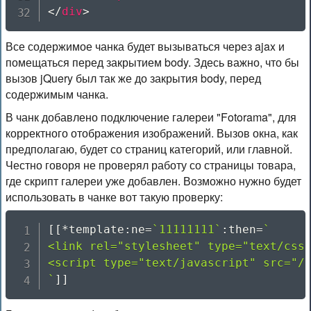
</
div
>
Все содержимое чанка будет вызываться через ajax и
помещаться перед закрытием body. Здесь важно, что бы
вызов jQuery был так же до закрытия body, перед
содержимым чанка.
В чанк добавлено подключение галереи "Fotorama", для
корректного отображения изображений. Вызов окна, как
предполагаю, будет со страниц категорий, или главной.
Честно говоря не проверял работу со страницы товара,
где скрипт галереи уже добавлен. Возможно нужно будет
использовать в чанке вот такую проверку:
[
[
*
template
:
ne
=
`11111111`
:
then
=
`

<link rel="stylesheet" type="text/css"
<script type="text/javascript" src="/a
`
]
]