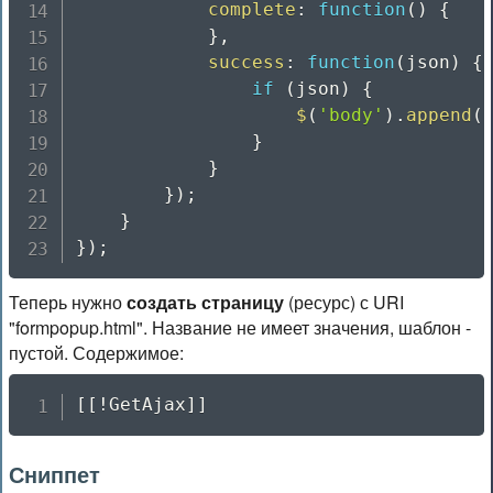
complete
:
function
(
)
{
}
,
success
:
function
(
json
)
{
if
(
json
)
{
$
(
'body'
)
.
append
(
}
}
}
)
;
}
}
)
;
Теперь нужно
создать страницу
(ресурс) с URI
"formpopup.html". Название не имеет значения, шаблон -
пустой. Содержимое:
[[!GetAjax]]
Сниппет