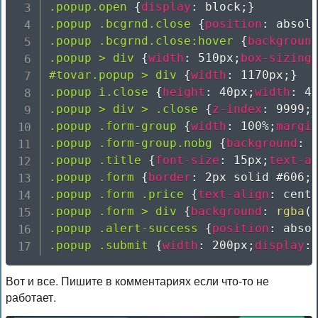
.popup.open
{
display
:
 block
;
}
.popup .bcgrnd.close
{
position
:
 absol
.popup .bcgrnd.close:hover
{
backgroun
.popup > div
{
width
:
 510px
;
box-sizing
#tovar.popup > div
{
width
:
 1170px
;
}
.popup i.close
{
height
:
 40px
;
width
:
 4
.popup > div > .close
{
z-index
:
 9999
;
.popup .form-group
{
width
:
 100%
;
margi
.popup .form-group.nobg
{
background
:
 
.popup .title
{
font-size
:
 15px
;
text-a
.popup .form
{
border
:
 2px solid #606
;
.popup .form .price
{
text-align
:
 cent
.popup .form > div
{
background
:
rgba
(
.popup .alert-success
{
position
:
 abso
.popup .submit
{
width
:
 200px
;
display
:
Вот и все. Пишите в комментариях если что-то не
работает.