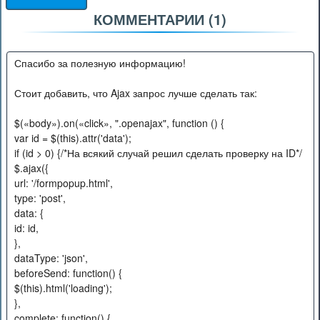
-
КОММЕНТАРИИ (
1
)
-
-
-
Спасибо за полезную информацию!
Стоит добавить, что Ajax запрос лучше сделать так:
$(«body»).on(«click», ".openajax", function () {
var id = $(this).attr('data');
if (id > 0) {/*На всякий случай решил сделать проверку на ID*/
$.ajax({
url: '/formpopup.html',
type: 'post',
data: {
id: id,
},
dataType: 'json',
beforeSend: function() {
$(this).html('loading');
},
complete: function() {