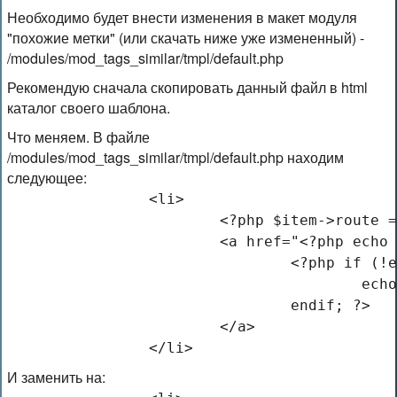
Необходимо будет внести изменения в макет модуля
"похожие метки" (или скачать ниже уже измененный) -
/modules/mod_tags_similar/tmpl/default.php
Рекомендую сначала скопировать данный файл в html
каталог своего шаблона.
Что меняем. В файле
/modules/mod_tags_similar/tmpl/default.php находим
следующее:
		<li>
			<?php $item->route
			<a href="<?php ec
				<?php if 
				
				endif; ?>
			</a>
		</li>
И заменить на: