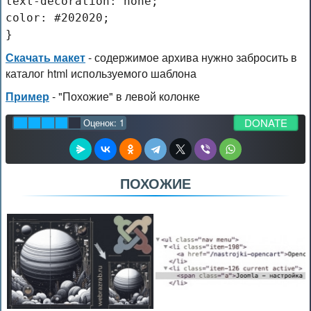
text-decoration: none;
color: #202020;
}
Скачать макет
- содержимое архива нужно забросить в
каталог html используемого шаблона
Пример
- "Похожие" в левой колонке
DONATE
Оценок:
1
ПОХОЖИЕ