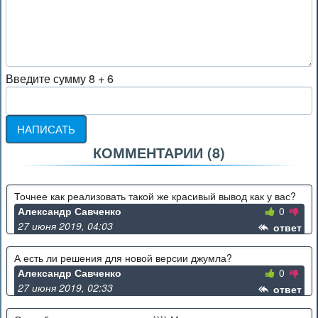
-
-
-
-
Введите сумму 8 + 6
-
-
-
-
-
КОММЕНТАРИИ (
8
)
-
-
-
Точнее как реализовать такой же красивый вывод как у вас?
Александр Савченко
0
27 июня 2019, 04:03
ответ
А есть ли решения для новой версии джумла?
Александр Савченко
0
27 июня 2019, 02:33
ответ