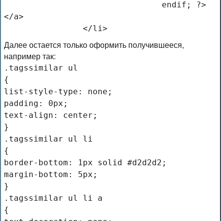
				endif; ?>
</a>
		</li>
Далее остается только оформить получившееся,
например так:
.tagssimilar ul 
{
list-style-type: none;
padding: 0px;
text-align: center;
}
.tagssimilar ul li 
{
border-bottom: 1px solid #d2d2d2;
margin-bottom: 5px;
}
.tagssimilar ul li a 
{