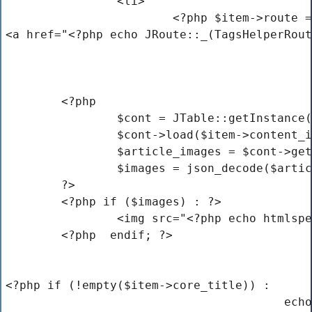
		<li>
			<?php $item->route
<a href="<?php echo JRoute::_(TagsHelperRout
	<?php
		$cont = JTable::getInstance
		$cont->load($item->content
		$article_images = $cont->ge
		$images = json_decode($arti
	?>
	<?php if ($images) : ?>
		<img src="<?php echo htmls
	<?php  endif; ?>
<?php if (!empty($item->core_title)) :
				