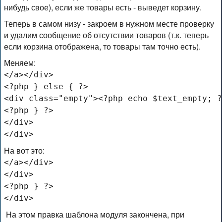
нибудь свое), если же товары есть - выведет корзину.
Теперь в самом низу - закроем в нужном месте проверку
и удалим сообщение об отсутствии товаров (т.к. теперь
если корзина отображена, то товары там точно есть).
Меняем:
</a></div>
<?php } else { ?>
<div class="empty"><?php echo $text_empty; ?
<?php } ?>
</div>
</div>
На вот это:
</a></div>
</div>
<?php } ?>
</div>
На этом правка шаблона модуля закончена, при