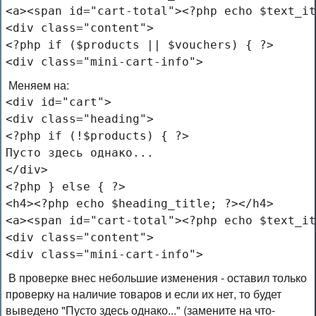
<a><span id="cart-total"><?php echo $text_it
<div class="content">
<?php if ($products || $vouchers) { ?>
<div class="mini-cart-info">
Меняем на:
<div id="cart">
<div class="heading">
<?php if (!$products) { ?>
Пусто здесь однако...
</div>
<?php } else { ?>
<h4><?php echo $heading_title; ?></h4>
<a><span id="cart-total"><?php echo $text_it
<div class="content">
<div class="mini-cart-info">
В проверке внес небольшие изменения - оставил только
проверку на наличие товаров и если их нет, то будет
выведено "
Пусто здесь однако...
" (замените на что-