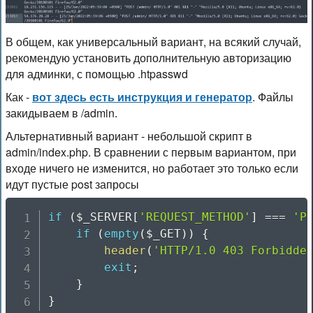
В общем, как универсальный вариант, на всякий случай,
рекомендую установить дополнительную авторизацию
для админки, с помощью .htpasswd
Как -
вот здесь есть инструкция и генератор
. Файлы
закидываем в /admin.
Альтернативный вариант - небольшой скрипт в
admin/index.php. В сравнении с первым вариантом, при
входе ничего не изменится, но работает это только если
идут пустые post запросы
if
(
$_SERVER
[
'REQUEST_METHOD'
]
===
'P
if
(
empty
(
$_GET
)
)
{
header
(
'HTTP/1.0 403 Forbidde
exit
;
}
}