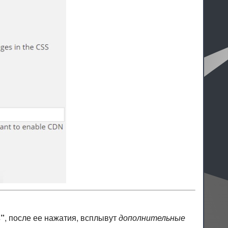
s”
, после ее нажатия, всплывут
дополнительные