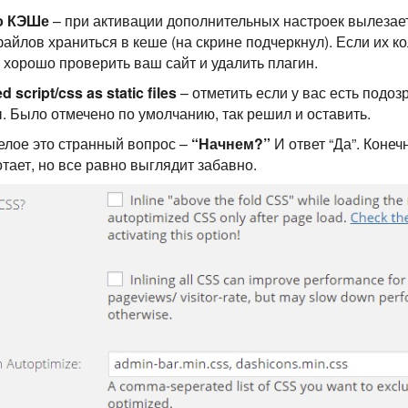
о КЭШе
– при активации дополнительных настроек вылезает
файлов храниться в кеше (на скрине подчеркнул). Если их к
 хорошо проверить ваш сайт и удалить плагин.
 script/css as static files
– отметить если у вас есть подо
 Было отмечено по умолчанию, так решил и оставить.
елое это странный вопрос –
“Начнем?”
И ответ “Да”. Конеч
отает, но все равно выглядит забавно.