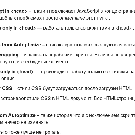
pt in <head>
– плагин подключает JavaScript в конце страни
одобных проблемах просто
отметьте
этот пункт.
s only in <head>
— работать только со скриптами в <head> 
s from Autoptimize
– список скриптов которые нужно исключ
wrapping
– исключать нерабочие скрипты. Если вы не увере
 пункт, и они будут исключены.
 only in <head>
— производить работу только со стилями 
 опция.
er CSS
– стили CSS будут загружаться после загрузки HTML. 
 встраивает стили CSS в HTML документ. Вес HTMLстраниц
rom Autoptimize
– та же история что и с исключением скрипт
ам
ничего не изменять
.
 это тоже лучше
не трогать
.