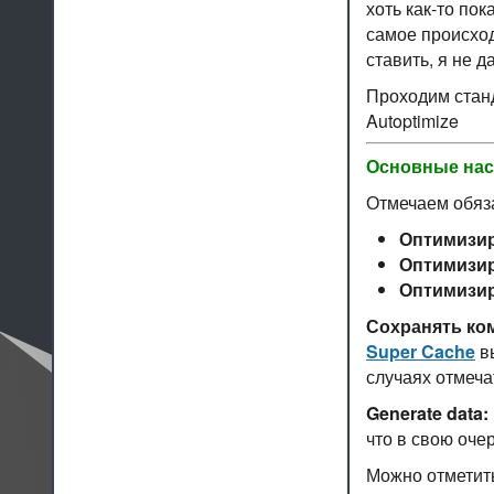
хоть как-то по
самое происход
ставить, я не д
Проходим стан
Autoptimize
Основные нас
Отмечаем обяза
Оптимизир
Оптимизир
Оптимизир
Сохранять ко
Super Cache
вы
случаях отмечат
Generate data:
что в свою оче
Можно отметить