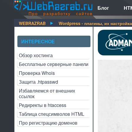
Блог
HTM
Про разработку сайтов
WEBRAZRAB
Wordpress - плагины, их настройка
ИНТЕРЕСНОЕ
Обзор хостинга
Бесплатные серверные панели
Проверка Whois
Защита .htpasswd
Избавляемся от внешних
ссылок
Редиректы в htaccess
Таблица спецсимволов HTML
Про регистрацию доменов