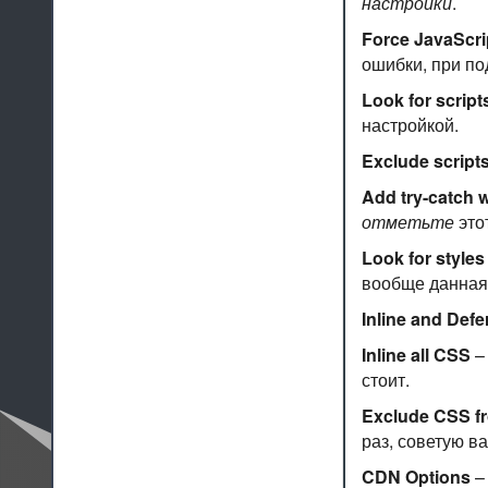
настройки
.
Force JavaScri
ошибки, при п
Look for script
настройкой.
Exclude script
Add try-catch 
отметьте
этот
Look for styles
вообще данная
Inline and Def
Inline all CSS
–
стоит.
Exclude CSS f
раз, советую в
CDN Options
–