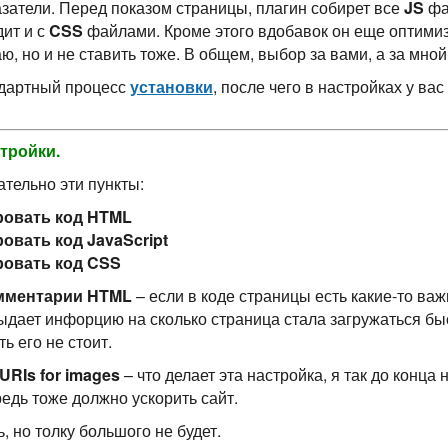
казатели. Перед показом страницы, плагин собирет все
JS
фа
ит и с
CSS
файлами. Кроме этого вдобавок он еще оптимиз
аю, но и не ставить тоже. В общем, выбор за вами, а за мно
дартный процесс
установки
, после чего в настройках у ва
тройки.
тельно эти пункты:
овать код HTML
овать код JavaScript
овать код CSS
мментарии HTML
– если в коде страницы есть какие-то ва
дает инфорцию на сколько страница стала загружаться быст
ь его не стоит.
 URIs for images
– что делает эта настройка, я так до конца
редь тоже должно ускорить сайт.
, но толку большого не будет.