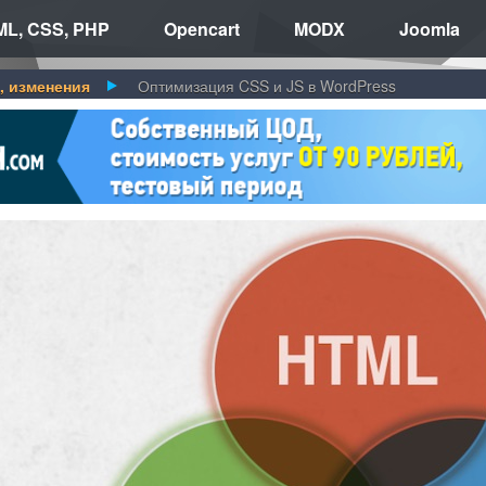
L, CSS, PHP
Opencart
MODX
Joomla
, изменения
Оптимизация CSS и JS в WordPress